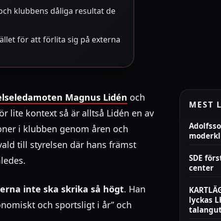
och klubbens dåliga resultat de
let för att förlita sig på externa
yrelseledamoten Magnus Lidén
och
MEST 
För lite kontext så är alltså Lidén en av
Adolfsso
joner i klubben genom åren och
moderk
ald till styrelsen där hans främst
SDE för
mledes.
center
kerna inte ska skrika så högt
. Han
KARTLÄG
lyckas 
onomiskt och sportsligt i år” och
talangu