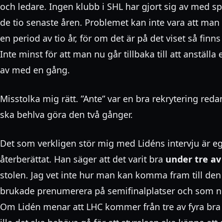
och ledare. Ingen klubb i SHL har gjort sig av med s
de tio senaste åren. Problemet kan inte vara att man 
en period av tio år, för om det är på det viset så finns
Inte minst för att man nu går tillbaka till att anstäl
av med en gång.
Misstolka mig rätt. ”Ante” var en bra rekrytering re
ska behlva göra den två gånger.
Det som verkligen stör mig med Lidéns intervju är e
återberättat. Han säger att det varit bra
under tre av
stolen. Jag vet inte hur man kan komma fram till de
brukade prenumerera på semifinalplatser och som nu
Om Lidén menar att LHC kommer från tre av fyra bra å