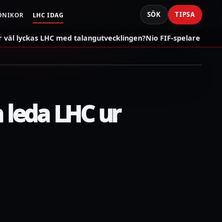
SÖK
TIPSA
ÖNIKOR
LHC IDAG
väl lyckas LHC med talangutvecklingen?
Nio FIF-spelare som s
 leda LHC ur