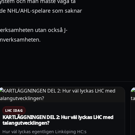
 system och man måste våga ta
tade NHL/AHL-spelare som saknar
verksamheten utan också J-
damverksamheten.
LHC IDAG
KARTLÄGGNINGEN DEL 2: Hur väl lyckas LHC med
talangutvecklingen?
Hur väl lyckas egentligen Linköping HC:s