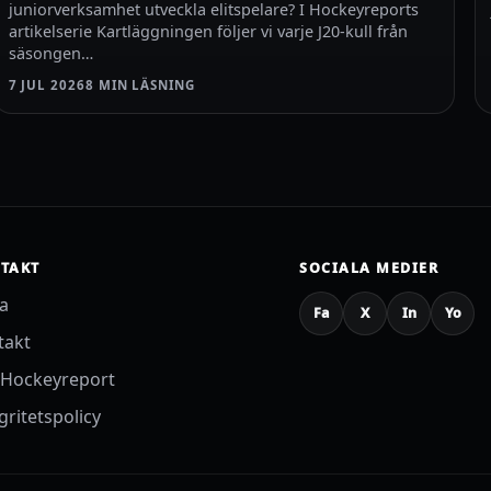
juniorverksamhet utveckla elitspelare? I Hockeyreports
artikelserie Kartläggningen följer vi varje J20-kull från
säsongen…
7 JUL 2026
8 MIN LÄSNING
TAKT
SOCIALA MEDIER
sa
Fa
X
In
Yo
takt
Hockeyreport
gritetspolicy