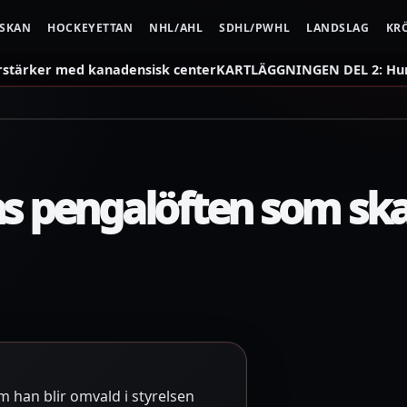
NSKAN
HOCKEYETTAN
NHL/AHL
SDHL/PWHL
LANDSLAG
KR
rstärker med kanadensisk center
KARTLÄGGNINGEN DEL 2: Hur 
ns pengalöften som ska
m han blir omvald i styrelsen