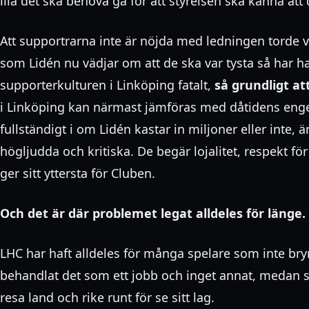
illa det ska behöva gå för att styrelsen ska känna att 
Att supportrarna inte är nöjda med ledningen torde v
som Lidén nu vädjar om att de ska var tysta så har h
supporterkulturen i Linköping fatalt,
så grundligt at
i Linköping kan närmast jämföras med dåtidens engel
fullständigt i om Lidén kastar in miljoner eller inte
högljudda och kritiska. De begär lojalitet, respekt för
ger sitt yttersta för Cluben.
Och det är där problemet legat alldeles för länge.
LHC har haft alldeles för många spelare som inte bry
behandlat det som ett jobb och inget annat, medan s
resa land och rike runt för se sitt lag.