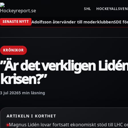
SHL
HOCKEYALLSVE
Adolfsson återvänder till moderklubben
SDE fö
SENASTE NYTT
KRÖNIKOR
”Är det verkligen Lidé
krisen?”
3 jul 2026
5 min läsning
ARTIKELN I KORTHET
Magnus Lidén lovar fortsatt ekonomiskt stöd till LHC o