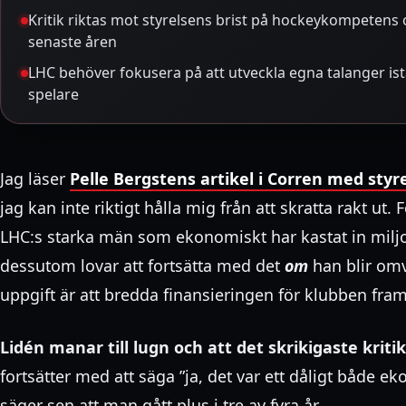
Kritik riktas mot styrelsens brist på hockeykompetens 
senaste åren
LHC behöver fokusera på att utveckla egna talanger istäl
spelare
Jag läser
Pelle Bergstens artikel i Corren med st
jag kan inte riktigt hålla mig från att skratta rakt ut. 
LHC:s starka män som ekonomiskt har kastat in mil
dessutom lovar att fortsätta med det
om
han blir omv
uppgift är att bredda finansieringen för klubben fra
Lidén manar till lugn och att det skrikigaste kriti
fortsätter med att säga ”ja, det var ett dåligt både ek
säger sen att man gått plus i tre av fyra år.