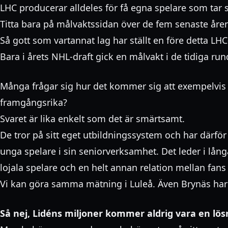
LHC producerar alldeles för få egna spelare som tar s
Titta bara på målvaktssidan över de fem senaste åren
Så gott som vartannat lag har ställt en före detta LHC
Bara i årets NHL-draft gick en målvakt i de tidiga ru
Många frågar sig hur det kommer sig att exempelvis 
framgångsrika?
Svaret är lika enkelt som det är smärtsamt.
De tror på sitt eget utbildningssystem och har därfö
unga spelare i sin seniorverksamhet. Det leder i långa 
lojala spelare och en helt annan relation mellan fans
Vi kan göra samma mätning i Luleå. Även Brynäs har p
Så nej, Lidéns miljoner kommer aldrig vara en l