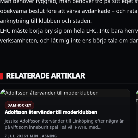
Man behöver ryggrad, man behöver tro på sitt eget
obekväma beslut före att värva avdankade – och ra
anknytning till klubben och staden.
LHC måste börja bry sig om hela LHC. Inte bara herr
verksamheten, och låt mig inte ens börja tala om 
RELATERADE ARTIKLAR
DAMHOCKEY
Adolfsson återvänder till moderklubben
Jessica Adolfsson återvänder till Linköping efter några år
på vift som inneburit spel i så väl PWHL med…
7 JUL 2026
1 MIN LÄSNING