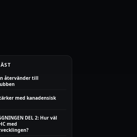
LÄST
n återvänder till
lubben
stärker med kanadensisk
GNINGEN DEL 2: Hur väl
LHC med
tvecklingen?