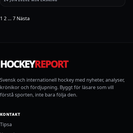
Sidnumrering för inlägg
1
2
…
7
Nästa
HOCKEY
REPORT
Svensk och internationell hockey med nyheter, analyser,
krönikor och fördjupning. Byggt för läsare som vill
förstå sporten, inte bara följa den.
KONTAKT
Tipsa