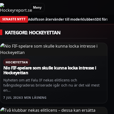
Meny
Adolfsson återvänder till moderklubben
SDE förstä
SENASTE NYTT
KATEGORI:
HOCKEYETTAN
HOCKEYETTAN
Nio FIF-spelare som skulle kunna locka intresse i
Hockeyettan
Nyheten om att Falu IF nekas elitlicens och
tvångsdegraderas briserade igår och nu är det väl mest
en…
7 JUL 2026
3 MIN LÄSNING