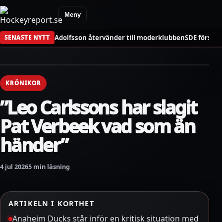
Meny
Adolfsson återvänder till moderklubben
SDE förstä
SENASTE NYTT
KRÖNIKOR
”Leo Carlssons har slagit
Pat Verbeek vad som än
händer”
4 jul 2026
5 min läsning
ARTIKELN I KORTHET
Anaheim Ducks står inför en kritisk situation med