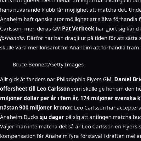
hans rättigheter. Det innebär att ingen bara kan gå in o
hans nuvarande klubb får möjlighet att matcha det. Unde
Anaheim haft ganska stor möjlighet att själva förhandla
Carlsson, men deras GM
Pat Verbeek
har gjort sig känd 
förhandla
. Därför har han dragit ut på tiden för att sätta s
skulle vara mer lönsamt för Anaheim att förhandla fram e
Bruce Bennett/Getty Images
Allt gick åt fanders när Philadephia Flyers GM,
Daniel Bri
offersheet till Leo Carlsson
som skulle ge honom den hö
miljoner dollar per år i fem år, 174 miljoner svenska 
nästan 900 miljoner kronor.
Leo Carlsson har accepterat
Anaheim Ducks
sju dagar
på sig att antingen matcha bud
Väljer man inte matcha det så är Leo Carlsson en Flyers
kompensation får Anaheim fyra förstaval i draften mell