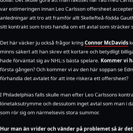
var estimeringen innan Leo Carlsson offersheet accepter
anledningar att tro att framför allt Skellefteå-födda Gauth
sitt kontrakt som trots handla om ett avtal som sträcker s
Det här väcker ju också frågor kring
Connor McDavids
k
minns säkert att han skrev ett kortare och betydligt bill
hade förväntat sig av NHL:s bästa spelare.
Kommer vi h
första gången? Och kommer vi av den här soppan se Ed
förhandla det avtalet för att inte riskera ett offersheet?
I Philadelphias falls skulle man efter Leo Carlssons kontr
lönetaksutrymme och dessutom inget avtal som man i d
som rör sig om närmelsevis stora summor.
Hur man än vrider och vänder på problemet så är det 