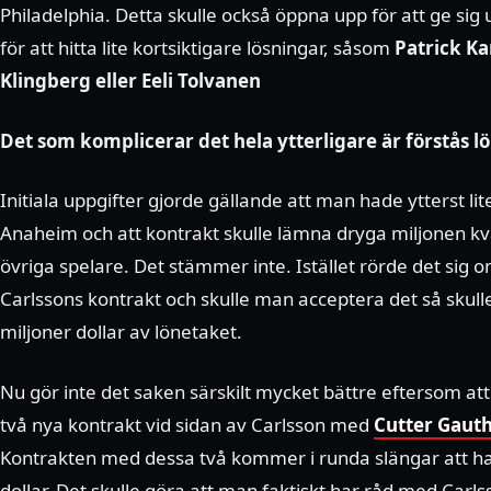
Philadelphia. Detta skulle också öppna upp för att ge sig
för att hitta lite kortsiktigare lösningar, såsom
Patrick Ka
Klingberg eller Eeli Tolvanen
Det som komplicerar det hela ytterligare är förstås l
Initiala uppgifter gjorde gällande att man hade ytterst l
Anaheim och att kontrakt skulle lämna dryga miljonen kv
övriga spelare. Det stämmer inte. Istället rörde det sig o
Carlssons kontrakt och skulle man acceptera det så skul
miljoner dollar av lönetaket.
Nu gör inte det saken särskilt mycket bättre eftersom att
två nya kontrakt vid sidan av Carlsson med
Cutter Gauth
Kontrakten med dessa två kommer i runda slängar att h
dollar. Det skulle göra att man faktiskt har råd med Carl