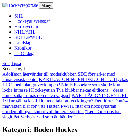
Meny
SHL
Hockeyallsvenskan
Hockeyettan
NHL/AHL
SDHL/PWHL
Landslag
Krönikor
LHC Idag
Sök
Tipsa
Senaste nytt
Adolfsson återvänder till moderklubben
SDE förstärker med
kanadensisk center
KARTLÄGGNINGEN DEL 2: Hur väl lyckas
LHC med talangutvecklingen?
Nio FIF-spelare som skulle kunna
locka intresse i Hockeyettan
Två klubbar nekas elitlicens – dessa
kan ersätta
Tranås defensiva vågspel
KARTLÄGGNINGEN DEL
1: Hur väl lyckas LHC med talangutvecklingen?
Den förre Tranås-
målvakten klar för Vita Hästen
PWHL ritar om hockeykartan –
Guiden till ligan som revolutionerar sporten
”Leo Carlssons har
slagit Pat Verbeek vad som än händer”
Kategori:
Boden Hockey