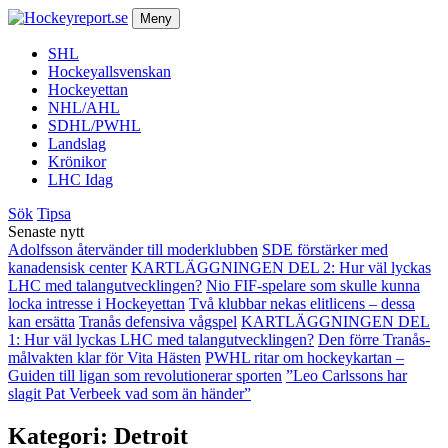
Meny
SHL
Hockeyallsvenskan
Hockeyettan
NHL/AHL
SDHL/PWHL
Landslag
Krönikor
LHC Idag
Sök
Tipsa
Senaste nytt
Adolfsson återvänder till moderklubben
SDE förstärker med
kanadensisk center
KARTLÄGGNINGEN DEL 2: Hur väl lyckas
LHC med talangutvecklingen?
Nio FIF-spelare som skulle kunna
locka intresse i Hockeyettan
Två klubbar nekas elitlicens – dessa
kan ersätta
Tranås defensiva vågspel
KARTLÄGGNINGEN DEL
1: Hur väl lyckas LHC med talangutvecklingen?
Den förre Tranås-
målvakten klar för Vita Hästen
PWHL ritar om hockeykartan –
Guiden till ligan som revolutionerar sporten
”Leo Carlssons har
slagit Pat Verbeek vad som än händer”
Kategori:
Detroit