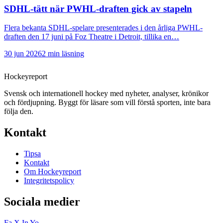
SDHL-tätt när PWHL-draften gick av stapeln
Flera bekanta SDHL-spelare presenterades i den årliga PWHL-
draften den 17 juni på Foz Theatre i Detroit, tillika en…
30 jun 2026
2 min läsning
Hockey
report
Svensk och internationell hockey med nyheter, analyser, krönikor
och fördjupning. Byggt för läsare som vill förstå sporten, inte bara
följa den.
Kontakt
Tipsa
Kontakt
Om Hockeyreport
Integritetspolicy
Sociala medier
Fa
X
In
Yo