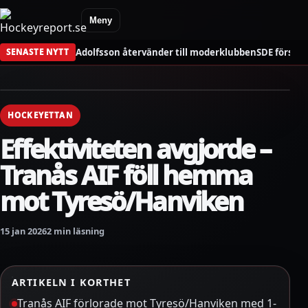
Meny
Adolfsson återvänder till moderklubben
SDE förstä
SENASTE NYTT
HOCKEYETTAN
Effektiviteten avgjorde –
Tranås AIF föll hemma
mot Tyresö/Hanviken
15 jan 2026
2 min läsning
ARTIKELN I KORTHET
Tranås AIF förlorade mot Tyresö/Hanviken med 1-