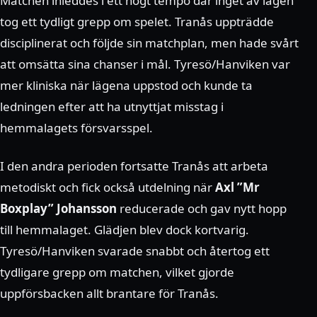
Matchen inleddes i ett högt tempo där inget av lagen
tog ett tydligt grepp om spelet. Tranås uppträdde
disciplinerat och följde sin matchplan, men hade svårt
att omsätta sina chanser i mål. Tyresö/Hanviken var
mer kliniska när lägena uppstod och kunde ta
ledningen efter att ha utnyttjat misstag i
hemmalagets försvarsspel.
I den andra perioden fortsatte Tranås att arbeta
metodiskt och fick också utdelning när
Axl ”Mr
Boxplay” Johansson
reducerade och gav nytt hopp
till hemmalaget. Glädjen blev dock kortvarig.
Tyresö/Hanviken svarade snabbt och återtog ett
tydligare grepp om matchen, vilket gjorde
uppförsbacken allt brantare för Tranås.