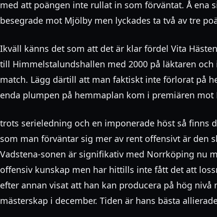
med att poängen inte rullat in som förväntat. Å ena si
besegrade mot Mjölby men lyckades ta två av tre po
Ikväll känns det som att det är klar fördel Vita Häst
till Himmelstalundshallen med 2000 på läktaren och i
match. Lägg därtill att man faktiskt inte förlorat på
enda plumpen på hemmaplan kom i premiären mot Ma
trots serieledning och en imponerade höst så finns de
som man förväntar sig mer av rent offensivt är den 
Vadstena-sonen är signifikativ med Norrköping nu me
offensiv kunskap men har hittills inte fått det att l
efter annan visat att han kan producera på hög nivå
mästerskap i december. Tiden är hans bästa allierade