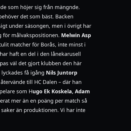
 de som höjer sig från mängnde.
et behöver det som bäst. Backen
igt under säsongen, men i övrigt har
g för målvakspositionen.
Melwin Asp
tulit matcher för Borås, inte minst i
har haft en del i den lånekarusell
pas väl det gjort klubben den här
g lyckades få igång
Nils Juntorp
återvände till HC Dalen – där han
 spelare som H
ugo Ek Koskela, Adam
erat mer än en poäng per match så
saker än produktionen. Vi har inte