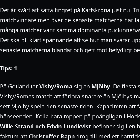
Det är svårt att sätta fingret på Karlskrona just nu. T
matchvinnare men över de senaste matcherna har laget
många matcher varit samma dominanta puckinnehav m
Det ska bli klart spännande att se hur man svarar 
senaste matcherna blandat och gett mot betydligt b
Tips: 1
På Gotland tar
Visby/Roma
sig an
Mjölby
. De flesta
Visby/Romas match att förlora snarare än Mjölbys ma
sett Mjölby spela den senaste tiden. Kapaciteten att f
hänseenden. Kolla bara toppen på poängligan i Hock
Wille Strand och Edvin Lundkvist
befinner sig i en h
faktum att
Christoffer Rapp
drog till med ett hattric