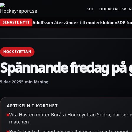
SHL
HOCKEYALLSVE
Adolfsson återvänder till moderklubben
SDE fö
SENASTE NYTT
HOCKEYETTAN
Spännande fredag på
5 dec 2025
5 min läsning
ARTIKELN I KORTHET
Vita Hästen möter Borås i Hockeyettan Södra, där ser
matchen
Borås har haft blandade resultat och saknar harmoni, t