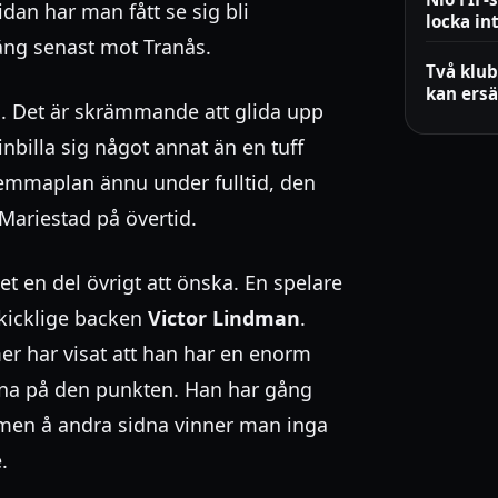
dan har man fått se sig bli
locka in
äng senast mot Tranås.
Två klub
kan ersä
en. Det är skrämmande att glida upp
nbilla sig något annat än en tuff
 hemmaplan ännu under fulltid, den
riestad på övertid.
t en del övrigt att önska. En spelare
skicklige backen
Victor Lindman
.
r har visat att han har en enorm
ossna på den punkten. Han har gång
 men å andra sidna vinner man inga
.