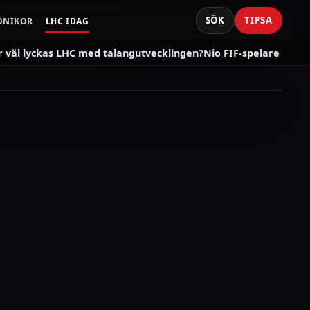
SÖK
TIPSA
ÖNIKOR
LHC IDAG
väl lyckas LHC med talangutvecklingen?
Nio FIF-spelare som s