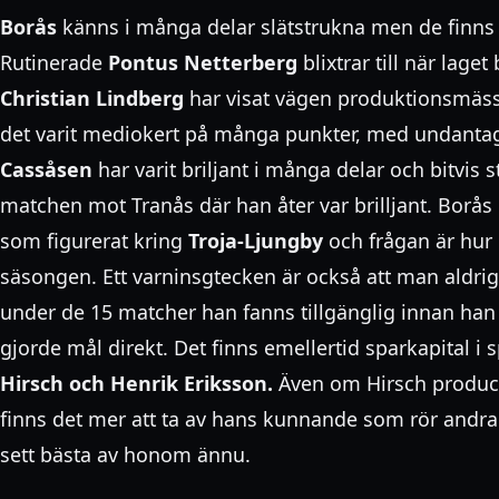
Borås
känns i många delar slätstrukna men de finns
Rutinerade
Pontus Netterberg
blixtrar till när lag
Christian Lindberg
har visat vägen produktionsmäss
det varit mediokert på många punkter, med undanta
Cassåsen
har varit briljant i många delar och bitvis s
matchen mot Tranås där han åter var brilljant. Borås 
som figurerat kring
Troja-Ljungby
och frågan är hur 
säsongen. Ett varninsgtecken är också att man aldri
under de 15 matcher han fanns tillgänglig innan han 
gjorde mål direkt. Det finns emellertid sparkapital i
Hirsch och Henrik Eriksson.
Även om Hirsch produc
finns det mer att ta av hans kunnande som rör andra 
sett bästa av honom ännu.