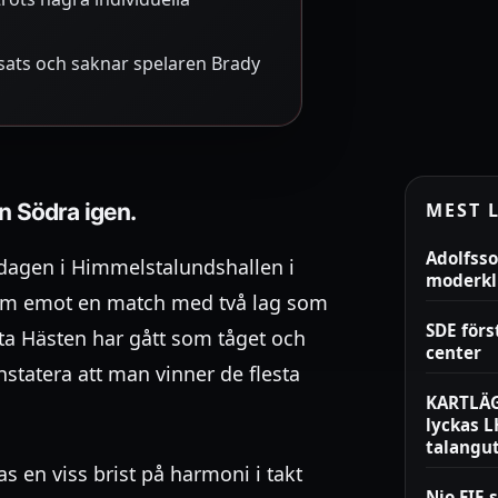
sats och saknar spelaren Brady
n Södra igen.
MEST 
Adolfsso
dagen i Himmelstalundshallen i
moderk
ram emot en match med två lag som
SDE för
ta Hästen har gått som tåget och
center
tatera att man vinner de flesta
KARTLÄG
lyckas 
talangu
as en viss brist på harmoni i takt
Nio FIF-