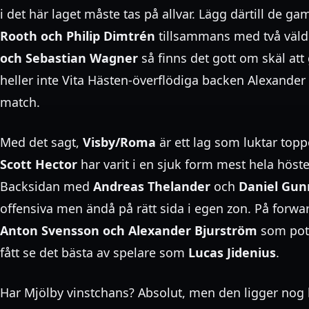
i det här laget måste tas på allvar. Lägg därtill de g
Rooth och Philip Dimtrén
tillsammans med två väld
och Sebastian Wagner
så finns det gott om skäl at
heller inte Vita Hästen-överflödiga backen Alexander
match.
Med det sagt,
Visby/Roma
är ett lag som luktar topp
Scott Hector
har varit i en sjuk form mest hela höste
Backsidan med
Andreas Thelander
och
Daniel Gun
offensiva men ändå på rätt sida i egen zon. På forwa
Anton Svensson och Alexander Bjurström
som pote
fått se det bästa av spelare som
Lucas Jidenius
.
Har Mjölby vinstchans? Absolut, men den ligger nog 