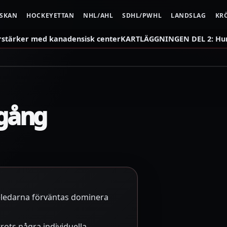
NSKAN
HOCKEYETTAN
NHL/AHL
SDHL/PWHL
LANDSLAG
KR
rstärker med kanadensisk center
KARTLÄGGNINGEN DEL 2: Hur 
 gång
ieledarna förväntas dominera
rots några individuella