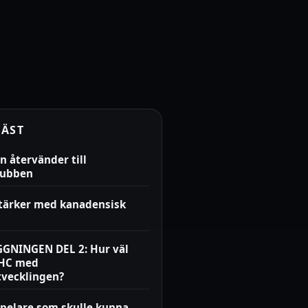
LÄST
n återvänder till
lubben
stärker med kanadensisk
GNINGEN DEL 2: Hur väl
LHC med
tvecklingen?
spelare som skulle kunna