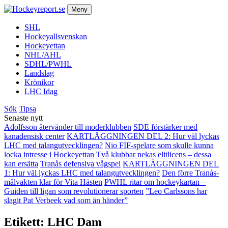
Meny
SHL
Hockeyallsvenskan
Hockeyettan
NHL/AHL
SDHL/PWHL
Landslag
Krönikor
LHC Idag
Sök
Tipsa
Senaste nytt
Adolfsson återvänder till moderklubben
SDE förstärker med
kanadensisk center
KARTLÄGGNINGEN DEL 2: Hur väl lyckas
LHC med talangutvecklingen?
Nio FIF-spelare som skulle kunna
locka intresse i Hockeyettan
Två klubbar nekas elitlicens – dessa
kan ersätta
Tranås defensiva vågspel
KARTLÄGGNINGEN DEL
1: Hur väl lyckas LHC med talangutvecklingen?
Den förre Tranås-
målvakten klar för Vita Hästen
PWHL ritar om hockeykartan –
Guiden till ligan som revolutionerar sporten
”Leo Carlssons har
slagit Pat Verbeek vad som än händer”
Etikett:
LHC Dam