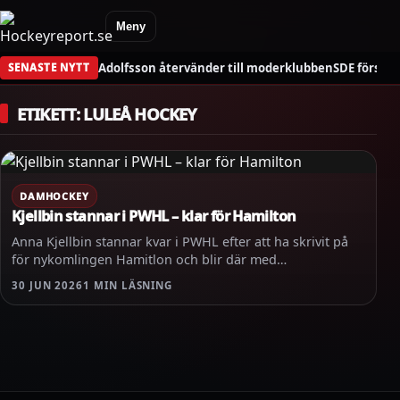
Meny
Adolfsson återvänder till moderklubben
SDE förstä
SENASTE NYTT
ETIKETT:
LULEÅ HOCKEY
DAMHOCKEY
Kjellbin stannar i PWHL – klar för Hamilton
Anna Kjellbin stannar kvar i PWHL efter att ha skrivit på
för nykomlingen Hamitlon och blir där med…
30 JUN 2026
1 MIN LÄSNING