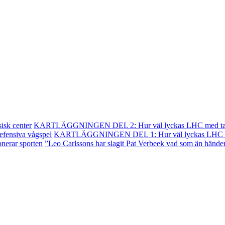
isk center
KARTLÄGGNINGEN DEL 2: Hur väl lyckas LHC med tal
efensiva vågspel
KARTLÄGGNINGEN DEL 1: Hur väl lyckas LHC me
onerar sporten
”Leo Carlssons har slagit Pat Verbeek vad som än hände