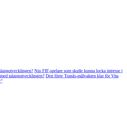
angutvecklingen?
Nio FIF-spelare som skulle kunna locka intresse i
d talangutvecklingen?
Den förre Tranås-målvakten klar för Vita
r”