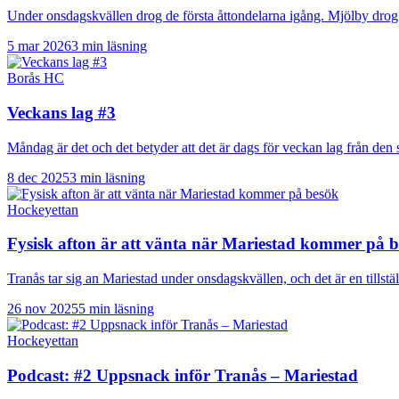
Under onsdagskvällen drog de första åttondelarna igång. Mjölby dro
5 mar 2026
3 min läsning
Borås HC
Veckans lag #3
Måndag är det och det betyder att det är dags för veckan lag från d
8 dec 2025
3 min läsning
Hockeyettan
Fysisk afton är att vänta när Mariestad kommer på 
Tranås tar sig an Mariestad under onsdagskvällen, och det är en tillst
26 nov 2025
5 min läsning
Hockeyettan
Podcast: #2 Uppsnack inför Tranås – Mariestad