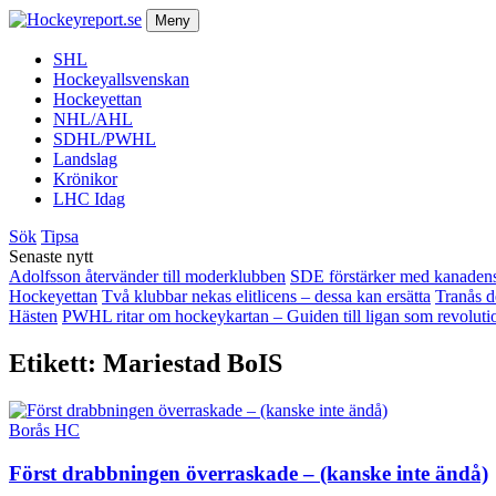
Meny
SHL
Hockeyallsvenskan
Hockeyettan
NHL/AHL
SDHL/PWHL
Landslag
Krönikor
LHC Idag
Sök
Tipsa
Senaste nytt
Adolfsson återvänder till moderklubben
SDE förstärker med kanadens
Hockeyettan
Två klubbar nekas elitlicens – dessa kan ersätta
Tranås d
Hästen
PWHL ritar om hockeykartan – Guiden till ligan som revoluti
Etikett:
Mariestad BoIS
Borås HC
Först drabbningen överraskade – (kanske inte ändå)