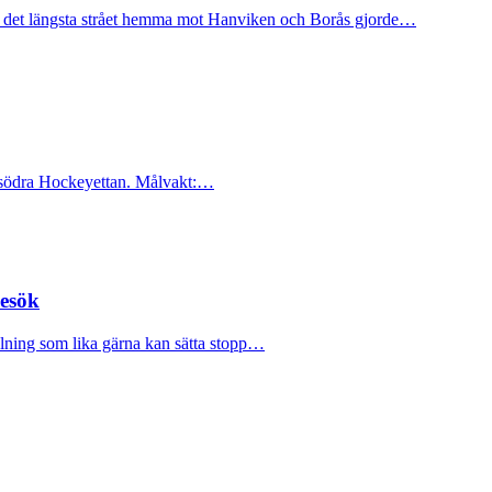
g det längsta strået hemma mot Hanviken och Borås gjorde…
en södra Hockeyettan. Målvakt:…
besök
ällning som lika gärna kan sätta stopp…