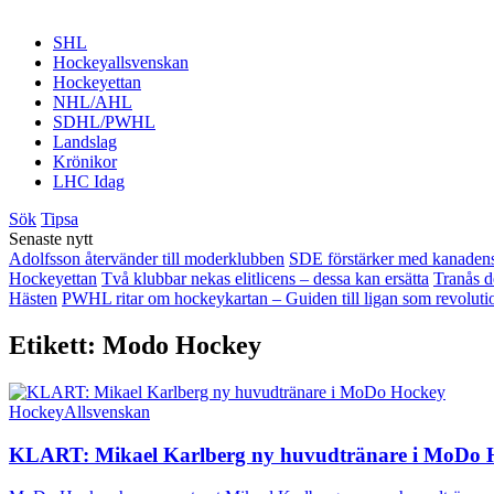
SHL
Hockeyallsvenskan
Hockeyettan
NHL/AHL
SDHL/PWHL
Landslag
Krönikor
LHC Idag
Sök
Tipsa
Senaste nytt
Adolfsson återvänder till moderklubben
SDE förstärker med kanadens
Hockeyettan
Två klubbar nekas elitlicens – dessa kan ersätta
Tranås d
Hästen
PWHL ritar om hockeykartan – Guiden till ligan som revoluti
Etikett:
Modo Hockey
HockeyAllsvenskan
KLART: Mikael Karlberg ny huvudtränare i MoDo 