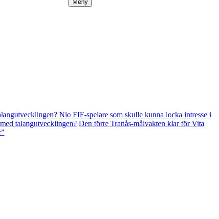
Meny
angutvecklingen?
Nio FIF-spelare som skulle kunna locka intresse i
d talangutvecklingen?
Den förre Tranås-målvakten klar för Vita
r”