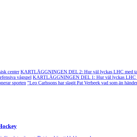
isk center
KARTLÄGGNINGEN DEL 2: Hur väl lyckas LHC med tal
efensiva vågspel
KARTLÄGGNINGEN DEL 1: Hur väl lyckas LHC me
onerar sporten
”Leo Carlssons har slagit Pat Verbeek vad som än hände
Hockey