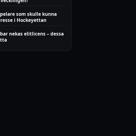
tvecklingen?
spelare som skulle kunna
tresse i Hockeyettan
bar nekas elitlicens – dessa
tta