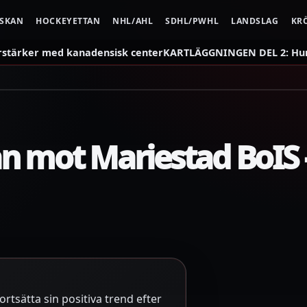
NSKAN
HOCKEYETTAN
NHL/AHL
SDHL/PWHL
LANDSLAG
KR
rstärker med kanadensisk center
KARTLÄGGNINGEN DEL 2: Hur 
n mot Mariestad BoIS –
rtsätta sin positiva trend efter