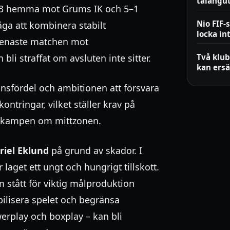
talangu
 7–3 hemma mot Grums IK och 5–1
Nio FIF-
ga att kombinera stabilt
locka in
 senaste matchen mot
bli straffat om avsluten inte sitter.
Två klub
kan ersä
fördel och ambitionen att försvara
ontringar, vilket ställer krav på
a kampen om mittzonen.
riel Eklund
på grund av skador. I
r laget ett ungt och hungrigt tillskott.
m stått för viktig målproduktion
abilisera spelet och begränsa
werplay och boxplay – kan bli