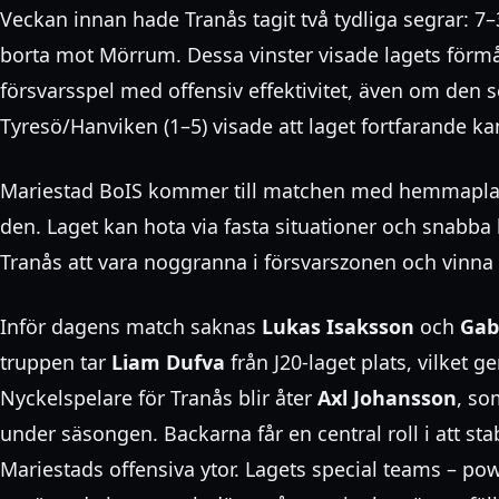
Veckan innan hade Tranås tagit två tydliga segrar:
borta mot Mörrum. Dessa vinster visade lagets förmå
försvarsspel med offensiv effektivitet, även om den
Tyresö/Hanviken (1–5) visade att laget fortfarande kan 
Mariestad BoIS kommer till matchen med hemmaplans
den. Laget kan hota via fasta situationer och snabba k
Tranås att vara noggranna i försvarszonen och vinn
Inför dagens match saknas
Lukas Isaksson
och
Gab
truppen tar
Liam Dufva
från J20-laget plats, vilket ge
Nyckelspelare för Tranås blir åter
Axl Johansson
, so
under säsongen. Backarna får en central roll i att st
Mariestads offensiva ytor. Lagets special teams – po