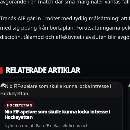
avgörande i en match där små marginaler väntas fäl
Tranås AIF går in i mötet med tydlig målsättning: att 
med sig poäng från bortaplan. Förutsättningarna pe
disciplin, tålamod och effektivitet i avsluten blir avg
RELATERADE ARTIKLAR
HOCKEYETTAN
Nio FIF-spelare som skulle kunna locka intresse i
Hockeyettan
Nyheten om att Falu IF nekas elitlicens och