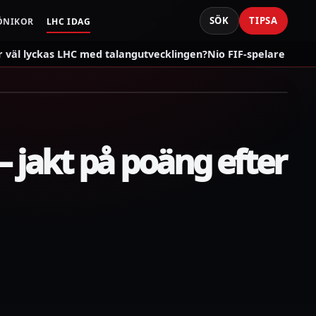
SÖK
TIPSA
ÖNIKOR
LHC IDAG
väl lyckas LHC med talangutvecklingen?
Nio FIF-spelare som s
 jakt på poäng efter