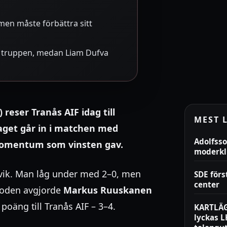
 men måste förbättra sitt
r truppen, medan Liam Dufva
reser Tranås AIF idag till
MEST 
aget går in i matchen med
Adolfsso
 momentum som vinsten gav.
moderk
rvik. Man låg under med 2–0, men
SDE för
center
rioden avgjorde
Markus Ruuskanen
poäng till Tranås AIF – 3–4.
KARTLÄG
lyckas 