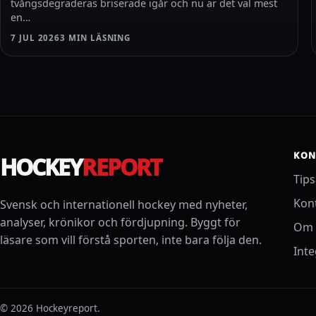
tvångsdegraderas briserade igår och nu är det väl mest
en…
7 JUL 2026
3 MIN LÄSNING
KON
HOCKEY
REPORT
Tip
Kon
Svensk och internationell hockey med nyheter,
analyser, krönikor och fördjupning. Byggt för
Om 
läsare som vill förstå sporten, inte bara följa den.
Inte
© 2026 Hockeyreport.