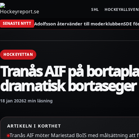
SHL
HOCKEYALLSVE
Adolfsson återvänder till moderklubben
SDE fö
SENASTE NYTT
HOCKEYETTAN
Tranås AIF på bortapla
dramatisk bortaseger
18 jan 2026
2 min läsning
ARTIKELN I KORTHET
Tranås AIF möter Mariestad BoIS med målsättning att fo