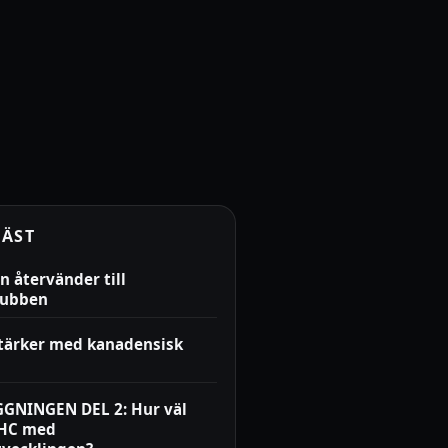
LÄST
n återvänder till
lubben
stärker med kanadensisk
GNINGEN DEL 2: Hur väl
LHC med