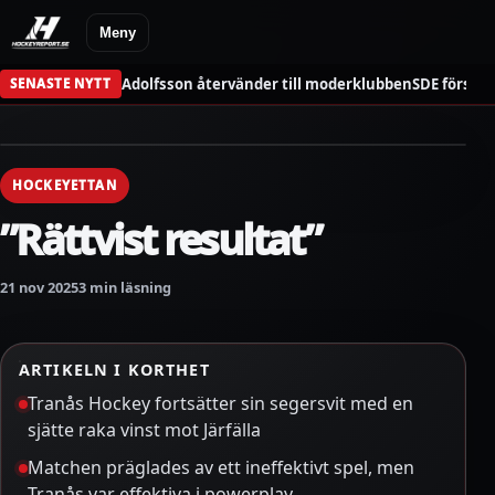
Meny
Adolfsson återvänder till moderklubben
SDE förstä
SENASTE NYTT
HOCKEYETTAN
”Rättvist resultat”
21 nov 2025
3 min läsning
ARTIKELN I KORTHET
Tranås Hockey fortsätter sin segersvit med en
sjätte raka vinst mot Järfälla
Matchen präglades av ett ineffektivt spel, men
Tranås var effektiva i powerplay