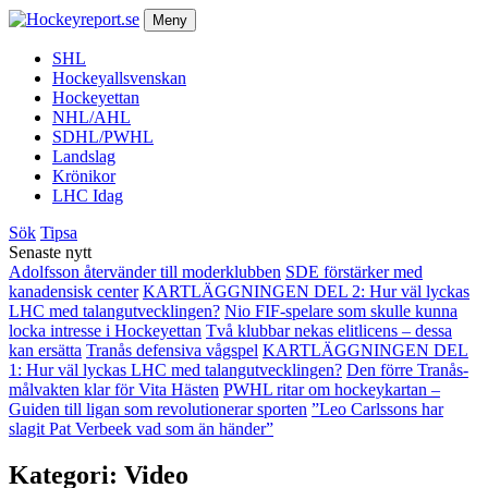
Meny
SHL
Hockeyallsvenskan
Hockeyettan
NHL/AHL
SDHL/PWHL
Landslag
Krönikor
LHC Idag
Sök
Tipsa
Senaste nytt
Adolfsson återvänder till moderklubben
SDE förstärker med
kanadensisk center
KARTLÄGGNINGEN DEL 2: Hur väl lyckas
LHC med talangutvecklingen?
Nio FIF-spelare som skulle kunna
locka intresse i Hockeyettan
Två klubbar nekas elitlicens – dessa
kan ersätta
Tranås defensiva vågspel
KARTLÄGGNINGEN DEL
1: Hur väl lyckas LHC med talangutvecklingen?
Den förre Tranås-
målvakten klar för Vita Hästen
PWHL ritar om hockeykartan –
Guiden till ligan som revolutionerar sporten
”Leo Carlssons har
slagit Pat Verbeek vad som än händer”
Kategori:
Video