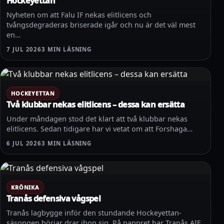
Hockeyettan
Nyheten om att Falu IF nekas elitlicens och
tvångsdegraderas briserade igår och nu är det väl mest
en…
7 JUL 2026
3 MIN LÄSNING
HOCKEYETTAN
Två klubbar nekas elitlicens – dessa kan ersätta
Under måndagen stod det klart att två klubbar nekas
elitlicens. Sedan tidigare har vi vetat om att Forshaga…
6 JUL 2026
3 MIN LÄSNING
KRÖNIKA
Tranås defensiva vågspel
Tranås lagbygge inför den stundande Hockeyettan-
säsongen börjar drar ihop sig. På pappret har Tranås AIF