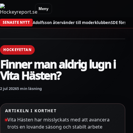
Meny
Adolfsson återvänder till moderklubben
SDE förstä
SENASTE NYTT
HOCKEYETTAN
Finner man aldrig lugn i
Vita Hästen?
2 jul 2026
5 min läsning
ARTIKELN I KORTHET
Vita Hästen har misslyckats med att avancera
trots en lovande säsong och stabilt arbete