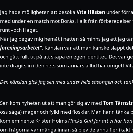
Jag hade möjligheten att besöka
Vita Hästen
under förra
med under en match mot Borås, i allt från förberedelser
runt –och i laget.
När jag begav mig hemåt i natten så minns jag att jag tä
föreningsarbetet”
. Känslan var att man kanske släppt det
och gått fullt ut på att skapa en egen identitet. Det va
inte dragits in i den hets som annars alltid har omgett Vita 
Den känslan gick jag sen med under hela säsongen och tänkt
Sen kom nyheten ut att man gör sig av med
Tom Tärnst
oss säga) mager och fylld med floskler. Man hann tänka 
kom eminente Krister Holms
(Tacka Gud för att vi har ho
om frågorna var många innan så blev de ännu fler i takt m