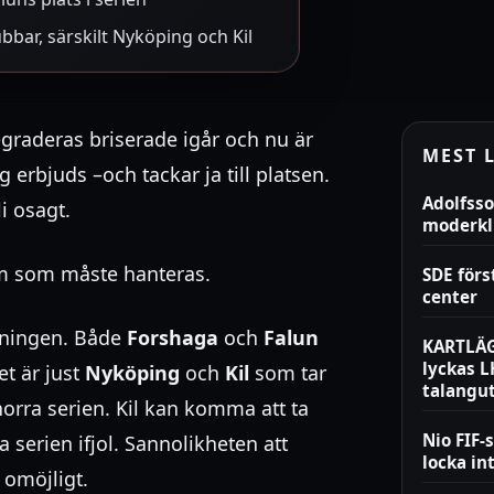
ubbar, särskilt Nyköping och Kil
graderas briserade igår och nu är
MEST 
erbjuds –och tackar ja till platsen.
Adolfsso
i osagt.
moderk
m som måste hanteras.
SDE för
center
lningen. Både
Forshaga
och
Falun
KARTLÄG
lyckas 
et är just
Nyköping
och
Kil
som tar
talangu
norra serien. Kil kan komma att ta
Nio FIF-
 serien ifjol. Sannolikheten att
locka in
 omöjligt.