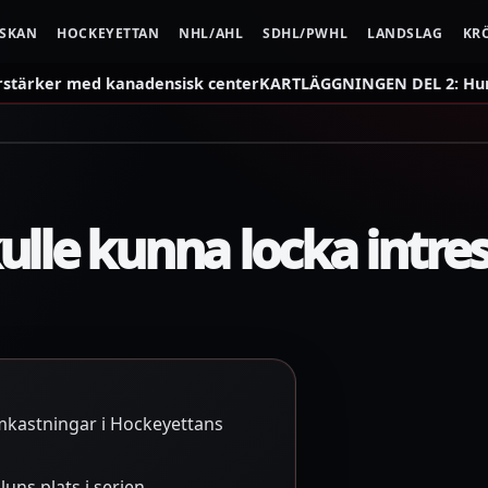
NSKAN
HOCKEYETTAN
NHL/AHL
SDHL/PWHL
LANDSLAG
KR
rstärker med kanadensisk center
KARTLÄGGNINGEN DEL 2: Hur 
ulle kunna locka intre
 omkastningar i Hockeyettans
luns plats i serien