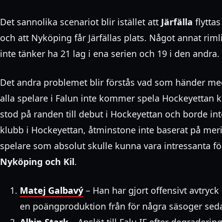
Det sannolika scenariot blir istället att
Järfälla
flyttas
och att Nyköping får Järfällas plats. Något annat riml
inte tänker ha 21 lag i ena serien och 19 i den andra.
Det andra problemet blir förstås vad som händer med
alla spelare i Falun inte kommer spela Hockeyetta
stod på randen till debut i Hockeyettan och borde in
klubb i Hockeyettan, åtminstone inte baserat på meri
spelare som absolut skulle kunna vara intressanta för
Nyköping och Kil
.
Matej Galbavý
– Han har gjort offensivt avtryck
en poängproduktion från för några säsoger seda
Albin Stark
– Anslöt till Falu IF efter degrader