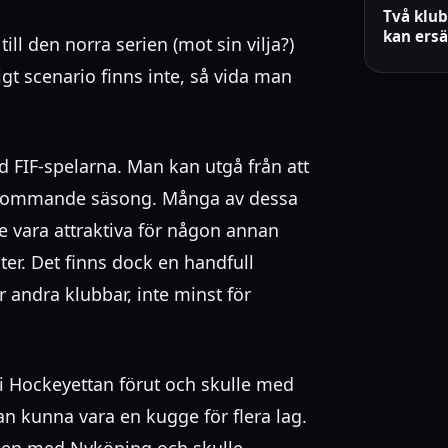
Två klub
kan ersä
 till den norra serien (mot sin vilja?)
igt scenario finns inte, så vida man
 FIF-spelarna. Man kan utgå från att
n kommande säsong. Många av dessa
te vara attraktiva för någon annan
ter. Det finns dock en handfull
 andra klubbar, inte minst för
 i Hockeyettan förut och skulle med
n kunna vara en kugge för flera lag.
ingen med Nyköping och skulle