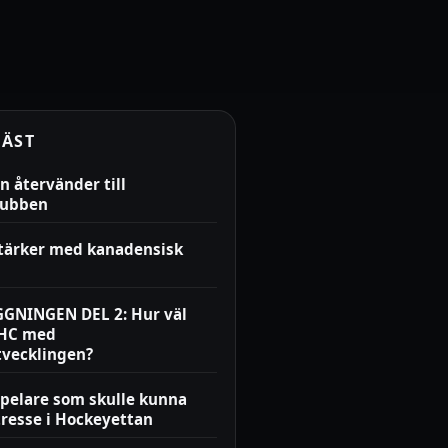
LÄST
n återvänder till
lubben
stärker med kanadensisk
GNINGEN DEL 2: Hur väl
LHC med
tvecklingen?
spelare som skulle kunna
tresse i Hockeyettan