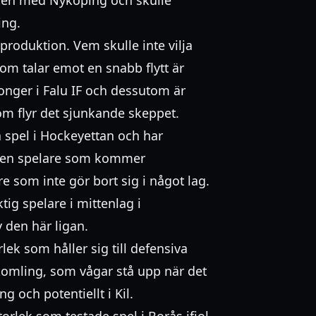
ing.
roduktion. Vem skulle inte vilja
om talar emot en snabb flytt är
onger i Falu IF och dessutom är
m flyr det sjunkande skeppet.
å spel i Hockeyettan och har
Ingen spelare som kommer
 som inte gör bort sig i något lag.
tig spelare i mittenlag i
 den här ligan.
ek som håller sig till defensiva
ykomling, som vågar stå upp när det
g och potentiellt i Kil.
rlek som testade spel i Borås ifjol