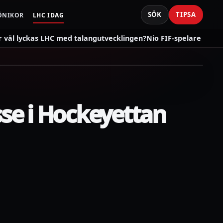
SÖK
TIPSA
ÖNIKOR
LHC IDAG
väl lyckas LHC med talangutvecklingen?
Nio FIF-spelare som s
sse i Hockeyettan