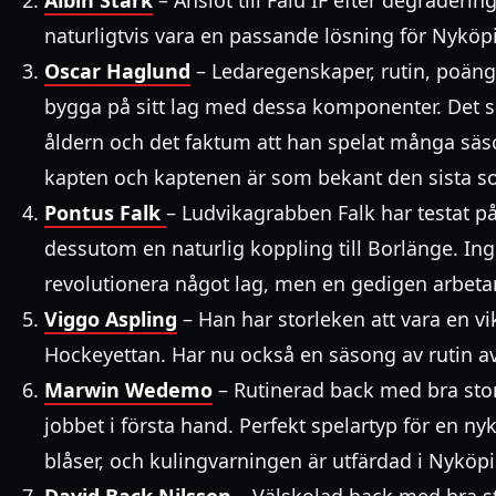
naturligtvis vara en passande lösning för Nyköp
Oscar Haglund
– Ledaregenskaper, rutin, poängp
bygga på sitt lag med dessa komponenter. Det s
åldern och det faktum att han spelat många säs
kapten och kaptenen är som bekant den sista so
Pontus Falk
– Ludvikagrabben Falk har testat p
dessutom en naturlig koppling till Borlänge. 
revolutionera något lag, men en gedigen arbetare
Viggo Aspling
– Han har storleken att vara en vik
Hockeyettan. Har nu också en säsong av rutin av
Marwin Wedemo
– Rutinerad back med bra storl
jobbet i första hand. Perfekt spelartyp för en n
blåser, och kulingvarningen är utfärdad i Nyköpin
David Back Nilsson
– Välskolad back med bra sto