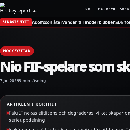
SHL
HOCKEYALLSVE
Adolfsson återvänder till moderklubben
SDE fö
SENASTE NYTT
HOCKEYETTAN
Nio FIF-spelare som sk
7 jul 2026
3 min läsning
ARTIKELN I KORTHET
Falu IF nekas elitlicens och degraderas, vilket skapar
serieuppdelning
Nyköping och Kil är troliga kandidater för att ta över Fa