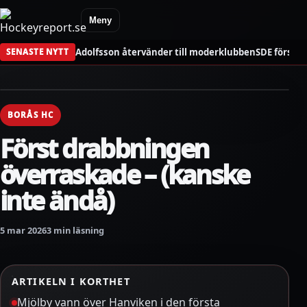
Meny
Adolfsson återvänder till moderklubben
SDE förstä
SENASTE NYTT
BORÅS HC
Först drabbningen
överraskade – (kanske
inte ändå)
5 mar 2026
3 min läsning
ARTIKELN I KORTHET
Mjölby vann över Hanviken i den första