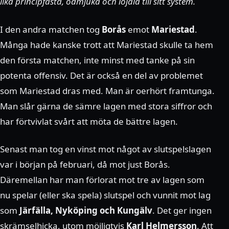
lika principfasta, ödmjuka och lojala till sitt system.
I den andra matchen tog
Borås
emot
Mariestad
.
Många hade kanske trott att Mariestad skulle ta hem
den första matchen, inte minst med tanke på sin
potenta offensiv. Det är också en del av problemet
som Mariestad dras med. Man är oerhört framtunga.
Man slår gärna de sämre lagen med stora siffror och
har förtvivlat svårt att möta de bättre lagen.
Senast man tog en vinst mot något av slutspelslagen
var i början på februari, då mot just Borås.
Däremellan har man förlorat mot tre av lagen som
nu spelar (eller ska spela) slutspel och vunnit mot lag
som
Järfälla, Nyköping och Kungälv
. Det ger ingen
skrämselhicka, utom möjligtvis
Karl Helmersson
. Att