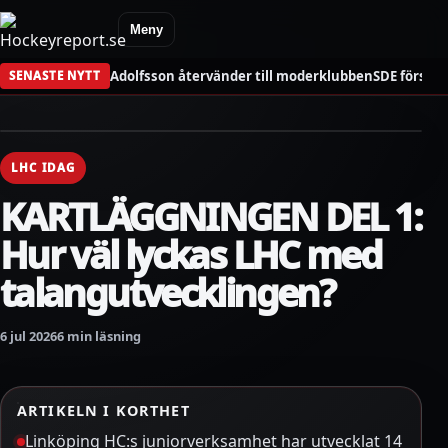
Meny
Adolfsson återvänder till moderklubben
SDE förstä
SENASTE NYTT
LHC IDAG
KARTLÄGGNINGEN DEL 1:
Hur väl lyckas LHC med
talangutvecklingen?
6 jul 2026
6 min läsning
ARTIKELN I KORTHET
Linköping HC:s juniorverksamhet har utvecklat 14