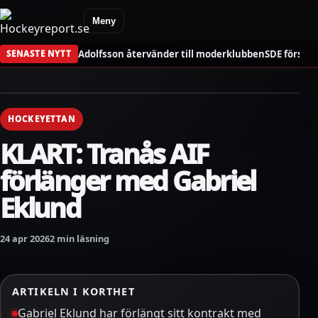
Meny
Adolfsson återvänder till moderklubben
SDE förstä
SENASTE NYTT
HOCKEYETTAN
KLART: Tranås AIF
förlänger med Gabriel
Eklund
24 apr 2026
2 min läsning
ARTIKELN I KORTHET
Gabriel Eklund har förlängt sitt kontrakt med