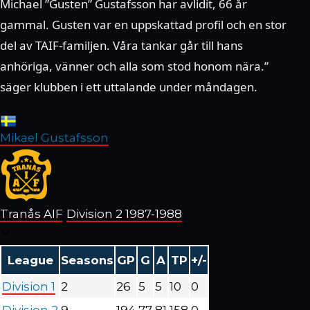
Michael ”Gusten” Gustafsson har avlidit, 66 år
gammal. Gusten var en uppskattad profil och en stor
del av TAIF-familjen. Våra tankar går till hans
anhöriga, vänner och alla som stod honom nära.”
säger klubben i ett uttalande under måndagen.
Mikael Gustafsson
Tranås AIF
/
Division 2
1987-1988
League
Seasons
GP
G
A
TP
+/-
Division 1
2
26
5
5
10
0
Division 2
9
194
77
81
158
0