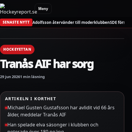
Meny
Adolfsson återvänder till moderklubben
SDE förstä
SENASTE NYTT
HOCKEYETTAN
Tranås AIF har sorg
29 jun 2026
1 min läsning
ARTIKELN I KORTHET
Michael Gusten Gustafsson har avlidit vid 66 års
ålder, meddelar Tranås AIF
Han spelade elva säsonger i klubben och
noterade över 180 poäng