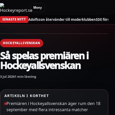
Meny
Adolfsson återvänder till moderklubben
SDE förstä
SENASTE NYTT
HOCKEYALLSVENSKAN
Så spelas premiären i
Hockeyallsvenskan
3 jul 2026
1 min läsning
ARTIKELN I KORTHET
Premiären i Hockeyallsvenskan äger rum den 18
september med flera intressanta matcher